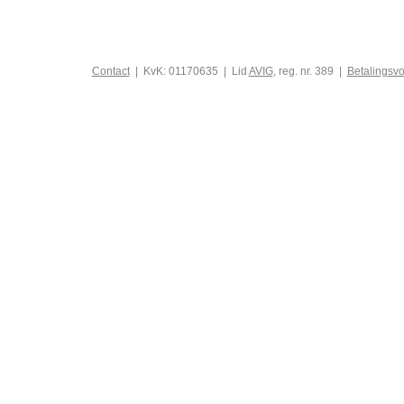
Contact
| KvK: 01170635 | Lid
AVIG
, reg. nr. 389 |
Betalingsv